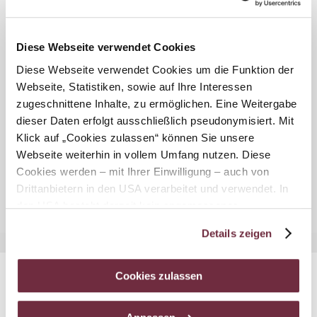
Die abwechslungsreichen Wanderstrecken führen durch
die sanfte Hügellandschaft entlang von malerischen
Wald-, Wiesen- und Feldgebieten. Im Herzen des
Diese Webseite verwendet Cookies
Dunkelsteinerwaldes erwarten die Wanderer prachtvolle
Diese Webseite verwendet Cookies um die Funktion der
Ausblicke über die umliegenden Dörfer, das Donautal
Webseite, Statistiken, sowie auf Ihre Interessen
und das Alpenvorland. Informationstafeln entlang der
zugeschnittene Inhalte, zu ermöglichen. Eine Weitergabe
vier verschiedenen Rundwanderwege mit 2,2 bis 11 km
dieser Daten erfolgt ausschließlich pseudonymisiert. Mit
Länge bieten nützliche Hinweise und Tipps zu
Klick auf „Cookies zulassen“ können Sie unsere
Ernährung und Bewegung. Je nach gewählter Route
Webseite weiterhin in vollem Umfang nutzen. Diese
können auch die Römerbrücke und der Kalkofen
Cookies werden – mit Ihrer Einwilligung – auch von
besucht werden.
Drittanbietern in den USA verarbeitet und verwendet. In
den USA besteht derzeit kein angemessenes
Datenschutzniveau, und es ist nicht ausgeschlossen,
Details zeigen
dass staatliche Sicherheitsbehörden entsprechende
Anordnungen gegenüber den Drittanbietern (Google und
Meta Platforms, Inc.) treffen, um Zugriff zu Daten zu
Cookies zulassen
Kontroll- und Überwachungszwecken zu erhalten.
Dagegen gibt es keine wirksamen Rechtsbehelfe und