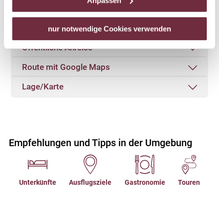
Standort & Anreise
Anpassen
Rechtsschutzmöglichkeiten. Zudem werden von den
USA keine geeigneten Garantien für den Schutz
Kontakt
personenbezogener Daten gewährt. Wir leiten nur Ihre IP-
nur notwendige Cookies verwenden
Adresse (in gekürzter Form, sodass keine eindeutige
Öffentliche Anreise
Zuordnung möglich ist) sowie technische Informationen
wie Browser, Internetanbieter, Endgerät und
Route mit Google Maps
Bildschirmauflösung an Google bzw. Meta weiter. Weitere
Lage/Karte
Details betreffend Cookies und einer möglichen späteren
Deaktivierung finden Sie in
unserer
Datenschutzerklärung
.
Empfehlungen und Tipps in der Umgebung
Unterkünfte
Ausflugsziele
Gastronomie
Touren