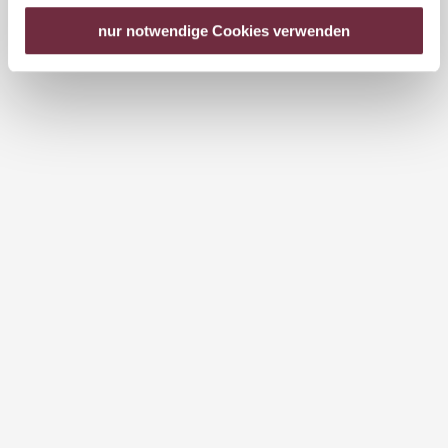
USA keine geeigneten Garantien für den Schutz
personenbezogener Daten gewährt. Wir leiten nur Ihre IP-
nur notwendige Cookies verwenden
Adresse (in gekürzter Form, sodass keine eindeutige
Zuordnung möglich ist) sowie technische Informationen
wie Browser, Internetanbieter, Endgerät und
Bildschirmauflösung an Google bzw. Meta weiter. Weitere
Details betreffend Cookies und einer möglichen späteren
Deaktivierung finden Sie in
unserer
Datenschutzerklärung
.
DUR V4: Wetzlarn - Gansbach -
Maria Langegg
8,83 km / 262 Hm / 1:45 h / leicht
Die insgesamt 160 Kilometer lange
Dunkelsteinerwald-Runde…