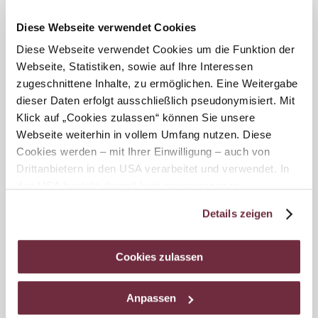
Gerolding
7,75 km / 262 Hm / 2:30 h / leicht
Diese Webseite verwendet Cookies
Die insgesamt 160 Kilometer lange
Diese Webseite verwendet Cookies um die Funktion der
Dunkelsteinerwald-Runde…
Webseite, Statistiken, sowie auf Ihre Interessen
zugeschnittene Inhalte, zu ermöglichen. Eine Weitergabe
dieser Daten erfolgt ausschließlich pseudonymisiert. Mit
Klick auf „Cookies zulassen“ können Sie unsere
Webseite weiterhin in vollem Umfang nutzen. Diese
Cookies werden – mit Ihrer Einwilligung – auch von
Drittanbietern in den USA verarbeitet und verwendet. In
den USA besteht derzeit kein angemessenes
Datenschutzniveau, und es ist nicht ausgeschlossen,
Details zeigen
dass staatliche Sicherheitsbehörden entsprechende
Anordnungen gegenüber den Drittanbietern (Google und
Meta Platforms, Inc.) treffen, um Zugriff zu Daten zu
Cookies zulassen
DUR V3: Gerolding - Hohenegg
Kontroll- und Überwachungszwecken zu erhalten.
6,09 km / 199 Hm / 2:00 h / mittel
Dagegen gibt es keine wirksamen Rechtsbehelfe und
Die insgesamt 160 Kilometer lange
Anpassen
Rechtsschutzmöglichkeiten. Zudem werden von den
Dunkelsteinerwald-Runde…