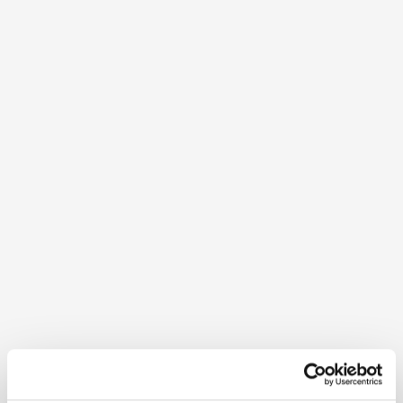
DUR V1: Pielachmündung -
Pielachhäuser
12,69 km / 58 Hm / 3:30 h / leicht
Die insgesamt 160 Kilometer lange
Dunkelsteinerwald-Runde…
DUR V2: Neuhofen - Mauer -