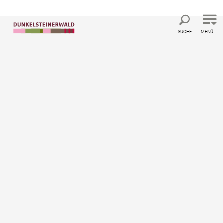
Direkt zur Hauptnavigation
Direkt zur Volltextsuche
Direkt zum Inhalt
SUCHE
MENÜ
©
Startseite
Erleben und Erwandern
Wandern