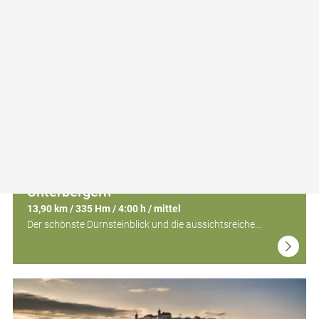
Welterbesteig Wachau 12: Rossatz-
Unterbergern
13,90 km / 335 Hm / 4:00 h / mittel
Der schönste Dürnsteinblick und die aussichtsreiche…