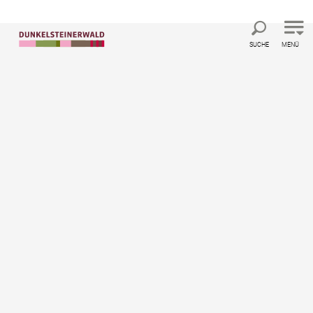
Direkt zur Hauptnavigation
Direkt zur Volltextsuche
Direkt zum Inhalt
SUCHE
MENÜ
©
Einkehren und Übernachten
Kulinarik
Konditorei Kernstock