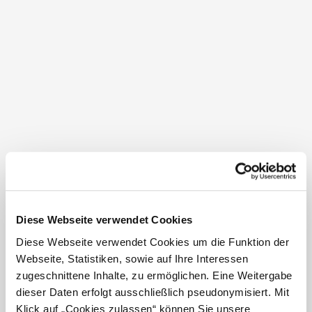
Ansprechendes Gebäude
Freundlicher Service
Schöne Aussicht
Ausstattung der Unterkunft
Bar und Getränke
Ausstattung
5.0 / 5
Restaurant im Haus, Terrasse/Gastgarten,
Wintergarten, WLAN, Zimmer mit Balkon,
Aufenthaltsraum, Babybett, Babyhochstuhl,
Frühstück
Babywickelraum, Infrarotkabine, Cafe/Bistro im Haus,
4.9 / 5
E-Bike Ladestation, geeignet für Rollstuhlfahrer,
Grillplatz, Heurigenlokal im Haus, Hotelsafe
Diese Webseite verwendet Cookies
Diese Webseite verwendet Cookies um die Funktion der
Lage
Service
Webseite, Statistiken, sowie auf Ihre Interessen
Kosmetikbehandlungen, Waschmaschine,
4.8 / 5
Behindertenparkplatz, Brötchenservice, Busparkplatz,
zugeschnittene Inhalte, zu ermöglichen. Eine Weitergabe
Fahrradabstellraum, Frühstück möglich, Halbpension
dieser Daten erfolgt ausschließlich pseudonymisiert. Mit
möglich, Haustiere erlaubt, Abholung vom nächsten
Service
Bahnhof, Parkplatz
Klick auf „Cookies zulassen“ können Sie unsere