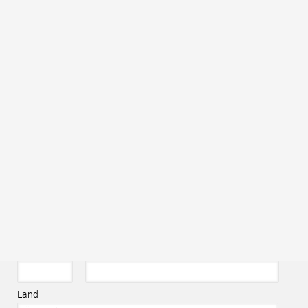
E-Mail
*
Telefon
*
Ihre Nachricht
*
Straße, Hausnr.
*
PLZ
*
Ort
*
Land