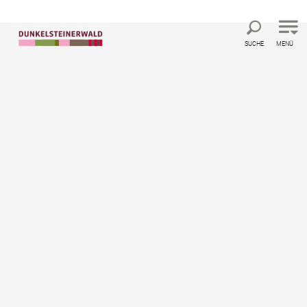
Direkt zur Hauptnavigation
Direkt zur Volltextsuche
Direkt zum Inhalt
SUCHE
MENÜ
Startseite
Residenz Wachau
Residenz Wachau
Wohn- / Stellplatz, Hotel
Ausstattung
Standort & Anreise
Anfrage übermitteln