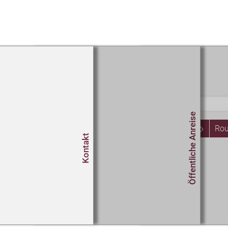
Routenplaner
Start
Öffentliche Anreise
Rou
Kontakt
Um
Co