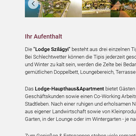
Ihr Aufenthalt
Die
"Lodge Szilágyi"
besteht aus drei einzelnen T
Bei Schlechtwetter können die Tipis jederzeit ge
und Winter zu kalt sein, werden die Zelte bei Beda
gemütlichen Doppelbett, Loungebereich, Terrasse ( 
Das
Lodge-Haupthaus&Apartment
bietet Gästen
Geschäftskunden sowie einen Co-Working Arbeitsp
Stadtleben. Nach einer ruhigen und erholsamen N
aus eigener Landwirtschaft sowie von Kleinproduz
Garten, in der Lounge oder im Wintergarten - je n
Zum Genießen & Entspannen stehen viele romanti