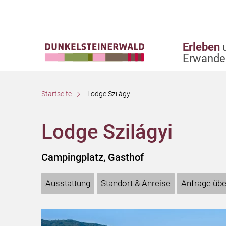
Direkt zur Hauptnavigation
Direkt zur Volltextsuche
Direkt zum Inhalt
Erleben
Erwande
Startseite
Lodge Szilágyi
Lodge Szilágyi
Campingplatz, Gasthof
Ausstattung
Standort & Anreise
Anfrage übe