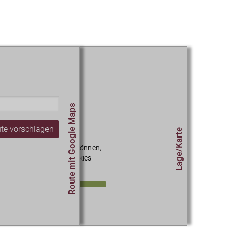
Route mit Google Maps
te vorschlagen
Lage/Karte
 diesen Inhalt sehen zu können,
müssen Sie unseren Cookies
zustimmen.
okie-Einstellungen aktualisieren