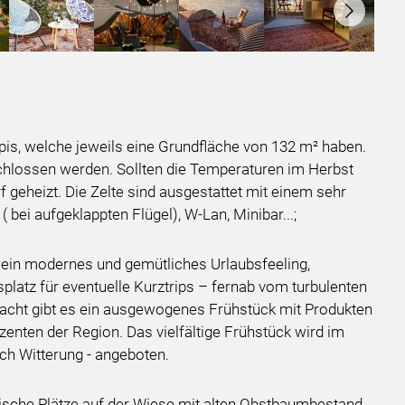
ipis, welche jeweils eine Grundfläche von 132 m² haben.
schlossen werden. Sollten die Temperaturen im Herbst
rf geheizt. Die Zelte sind ausgestattet mit einem sehr
bei aufgeklappten Flügel), W-Lan, Minibar...;
 ein modernes und gemütliches Urlaubsfeeling,
latz für eventuelle Kurztrips – fernab vom turbulenten
acht gibt es ein ausgewogenes Frühstück mit Produkten
enten der Region. Das vielfältige Frühstück wird im
ach Witterung - angeboten.
sche Plätze auf der Wiese mit alten Obstbaumbestand